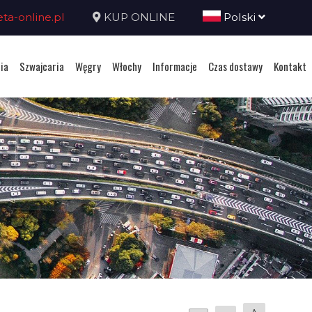
a-online.pl
KUP ONLINE
Polski
ia
Szwajcaria
Węgry
Włochy
Informacje
Czas dostawy
Kontakt