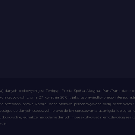
a) danych osobowych jest Feniqs.pl Prosta Spółka Akcyjna. Pani/Pana dane os
 danych osobowych z dnia 27 kwietnia 2016 r. jako usprawiedliwionego interesu 
 przepisów prawa, Pani(a) dane osobowe przechowywane będą przez okres 5 la
 dostępu do danych osobowych, prawo do ich sprostowania usunięcia lub ograni
obrowolne, jednakże niepodanie danych może skutkować niemożliwością realizac
WYCH