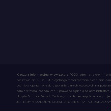
Klauzula informacyjna w związku z RODO
administratorem Pani(
podstawie art. 6 ust. 1 lit. b ogólnego rozporządzenia o ochronie
podmioty uprawnione do uzyskania danych osobowych na podstawie
administratora, posiada Pan(i) prawo do żądania od administratora
Urzędu Ochrony Danych Osobowych, podanie danych osobowych jest d
JESTEŚMY NIEZALEŻNYM REJESTRATOREM OPŁAT AUTOSTRADO