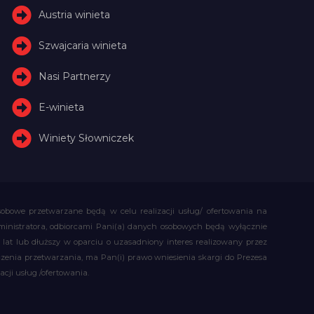
Austria winieta
Szwajcaria winieta
Nasi Partnerzy
E-winieta
Winiety Słowniczek
obowe przetwarzane będą w celu realizacji usług/ ofertowania na
administratora, odbiorcami Pani(a) danych osobowych będą wyłącznie
t lub dłuższy w oparciu o uzasadniony interes realizowany przez
czenia przetwarzania, ma Pan(i) prawo wniesienia skargi do Prezesa
ji usług /ofertowania.