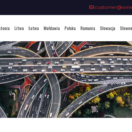
customer@winiet
stonia
Litwa
Łotwa
Mołdawia
Polska
Rumunia
Słowacja
Słowen