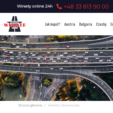
+48 33 813 90 00
Winiety online 24h
Jak kupić?
Austria
Bułgaria
Czechy
E
Strona główna
/
Winiety Słowniczek