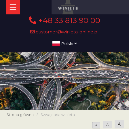
+48 33 813 90 00
customer@winieta-online.pl
Polski
Strona główna
/
Szwajcaria winieta
A
A
A