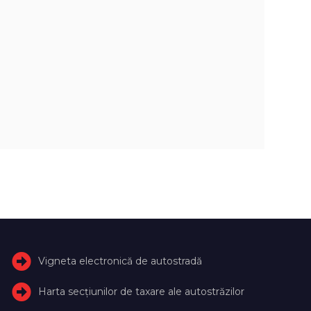
Vigneta electronică de autostradă
Harta secțiunilor de taxare ale autostrăzilor