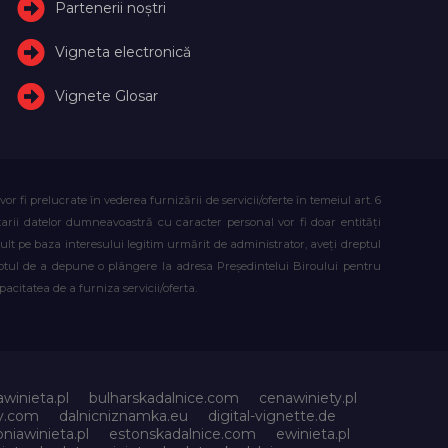
Partenerii noștri
Vigneta electronică
Vignete Glosar
fi prelucrate în vederea furnizării de servicii/oferte în temeiul art. 6
atarii datelor dumneavoastră cu caracter personal vor fi doar entități
lt pe baza interesului legitim urmărit de administrator, aveți dreptul
reptul de a depune o plângere la adresa Președintelui Biroului pentru
citatea de a furniza servicii/oferta.
awinieta.pl
bulharskadalnice.com
cenawiniety.pl
ky.com
dalnicniznamka.eu
digital-vignette.de
niawinieta.pl
estonskadalnice.com
ewinieta.pl