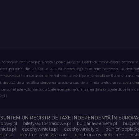
. personale este Feniqs.pl Prosta Spółka Akcyjna. Datele dumneavoastră personale vor 
acter personal din 27 aprilie 2016 ca interes legitim al administratorului, destin
dumneavoastră cu caracter personal stocate vor fi pe o perioadă de 5 ani sau mai mu
al, dreptul de a rectifica ștergerea acestora sau de a limita prelucrarea, aveți d
personal este voluntară, cu toate acestea, nefurnizarea datelor poate duce la incapa
WYCH
SUNTEM UN REGISTR DE TAXE INDEPENDENȚĂ ÎN EUROPA:
adowy.pl
bilety-autostradowe.pl
bulgariawienieta.pl
bulgari
nieta.pl
czechywinieta.pl
czechywiniety.pl
dalnicnipoplat
nice.pl
electronicavinieta.com
electroniceviniete.com
esto