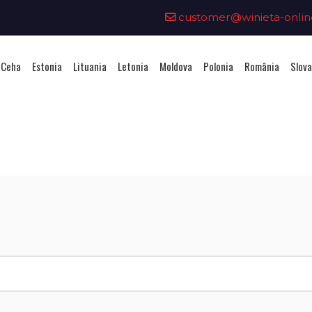
customer@winieta-onlin
 Ceha
Estonia
Lituania
Letonia
Moldova
Polonia
România
Slova
ționarea unei vignete - Republi