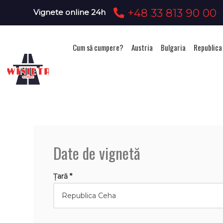
+48 33 813 90 00
Vignete online 24h
Cum să cumpere?
Austria
Bulgaria
Republica
Achizi
Date de vignetă
Țară *