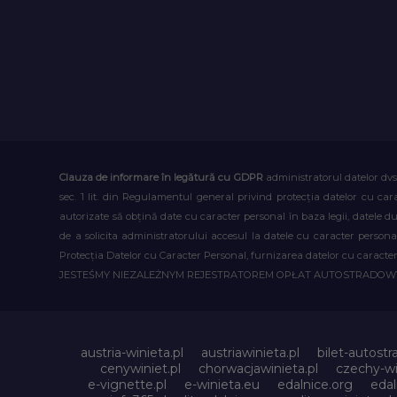
Clauza de informare în legătură cu GDPR
administratorul datelor dvs
sec. 1 lit. din Regulamentul general privind protecția datelor cu car
autorizate să obțină date cu caracter personal în baza legii, datele 
de a solicita administratorului accesul la datele cu caracter person
Protecția Datelor cu Caracter Personal, furnizarea datelor cu caracter 
JESTEŚMY NIEZALEŻNYM REJESTRATOREM OPŁAT AUTOSTRADO
austria-winieta.pl
austriawinieta.pl
bilet-autostr
cenywiniet.pl
chorwacjawinieta.pl
czechy-wi
e-vignette.pl
e-winieta.eu
edalnice.org
edal