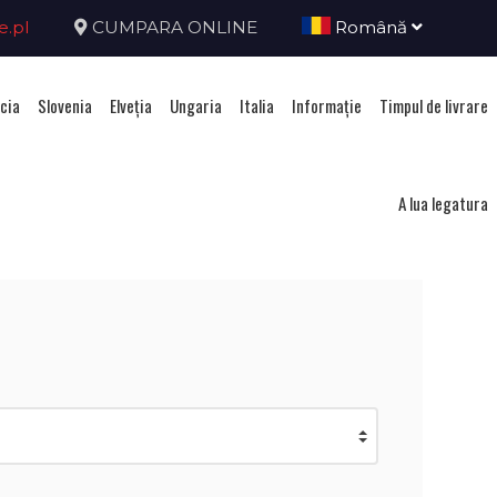
e.pl
CUMPARA ONLINE
Română
cia
Slovenia
Elveţia
Ungaria
Italia
Informație
Timpul de livrare
ca Ceha
A lua legatura