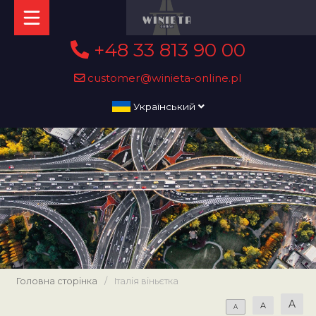
+48 33 813 90 00
customer@winieta-online.pl
Український
Головна сторінка
/
Італія віньєтка
A
A
A