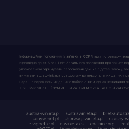
Інформаційне положення у зв’язку з GDPR
адміністратором ваш
відповідно до ст. 6 сек. 1 літ. Загального положення про захис
уповноважені отримувати персональні дані на підставі закону, ваш
вимагати від адміністратора доступу до персональних даних, пр
надання персональних даних є добровільним, однак ненадання д
JESTEŚMY NIEZALEŻNYM REJESTRATOREM OPŁAT AUTOSTRADO
austria-winieta.pl
austriawinieta.pl
bilet-autostr
cenywiniet.pl
chorwacjawinieta.pl
czechy-wi
e-vignette.pl
e-winieta.eu
edalnice.org
edal