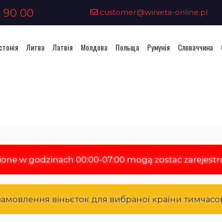
 90 00
customer@winieta-online.pl
стонія
Литва
Латвія
Молдова
Польща
Румунія
Словаччина
Придбання віньєтки - Польща
ione w godzinach 00:00-07:00 mogą zostać zarejest
 замовлення віньєток для вибраної країни тимчас