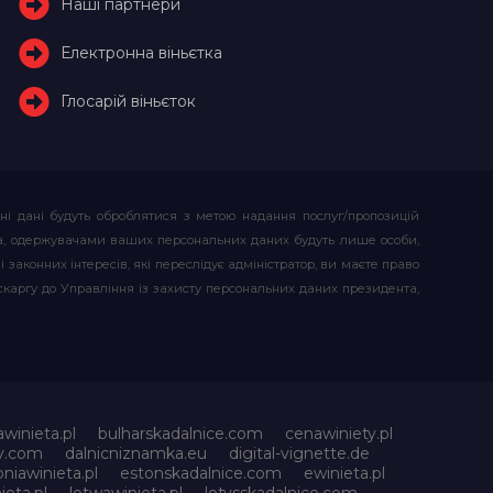
Наші партнери
Електронна віньєтка
Глосарій віньєток
ьні дані будуть оброблятися з метою надання послуг/пропозицій
атора, одержувачами ваших персональних даних будуть лише особи,
 законних інтересів, які переслідує адміністратор, ви маєте право
скаргу до Управління із захисту персональних даних президента,
awinieta.pl
bulharskadalnice.com
cenawiniety.pl
ky.com
dalnicniznamka.eu
digital-vignette.de
niawinieta.pl
estonskadalnice.com
ewinieta.pl