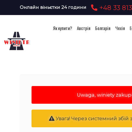
+48 33 813
Онлайн віньєтки 24 години
Як купити?
Австрія
Болгарія
Чехія
Е
Uwaga, winiety zakup
Увага! Через системний збій