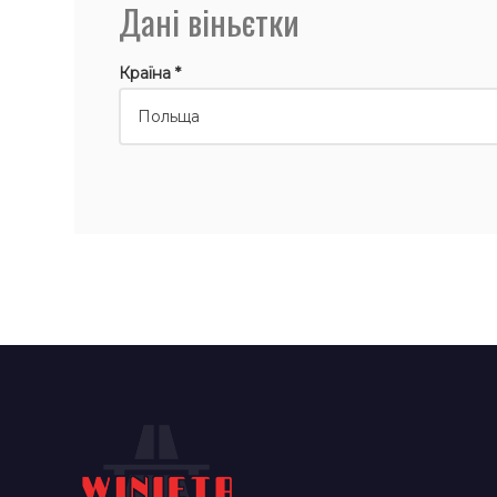
Дані віньєтки
Країна *