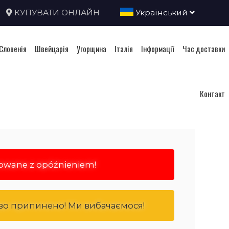
КУПУВАТИ ОНЛАЙН
Український
Словенія
Швейцарія
Угорщина
Італія
Інформації
Час доставки
Контакт
rowane z opóźnieniem!
ово припинено! Ми вибачаємося!