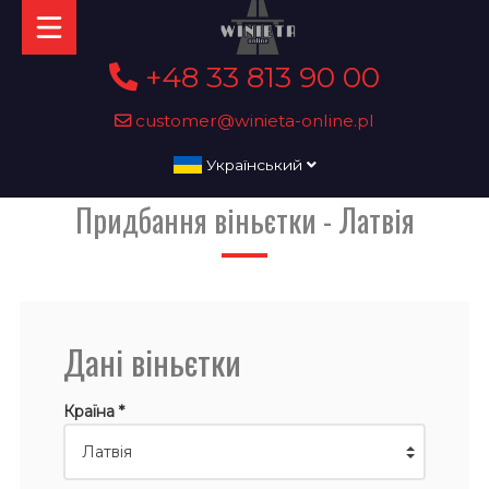
+48 33 813 90 00
customer@winieta-online.pl
Український
Придбання віньєтки - Латвія
Дані віньєтки
Країна *