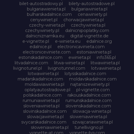
bilet-autostradowy.pl
bilety-autostradowe.pl
bulgariawienieta.pl
bulgariawinieta.pl
bulharskadalnice.com
cenawiniety.pl
cenywiniet.pl
chorwacjawinieta.pl
czechy-winieta.pl
czechywinieta.pl
czechywiniety.pl
dalnicnipoplatky.com
dalnicniznamka.eu
digital-vignette.de
e-vignette.pl
e-winieta.eu
edalnice.org
edalnice.pl
electronicavinieta.com
electroniceviniete.com
estoniawinieta.pl
estonskadalnice.com
ewinieta.pl
info365.pl
litvadalnice.com
litwa-winieta.pl
litwawinieta.pl
livignotunel.pl
livignotunnel.com
lotvawinieta.pl
lotwawinieta.pl
lotysskadalnice.com
madarskadalnice.com
moldavskadalnice.com
moldawiawinieta.pl
najtanszewiniety.pl
oplatyautostradowe.pl
pl-vignette.com
polskadalnice.com
rakouskadalnice.com
rumuniawinieta.pl
rumunskadalnice.com
sloveniawinieta.pl
slovenskadalnice.com
slovinskadalnice.com
slowacja-winieta.pl
slowacjawinieta.pl
sloweniawinieta.pl
svycarskadalnice.com
szwajcariawinieta.pl
słoweniawinieta.pl
tunellivigno.pl
vignette-at.com
vignette-bg.com