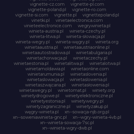
vignette-cz.com
vignette-pl.com
vignette-poland.pl
vignette-ro.com
vignette-si.com
vignette.pl
vignettepoland.pl
vinetki.pl
vinietaelectronica.com
vinieteelectronice.com
wegrywinieta.pl
winieta-austria.pl
winieta-czechy.pl
winieta-litwa.pl
winieta-słowacja.pl
winieta-wegry.pl
winieta-węgry.pl
winieta.org
winietaaustria.pl
winietaaustriaonline.pl
winietaautostradowa.pl
winietabulgaria.pl
winietachorwacja.pl
winietaczechy.pl
winietaestonia.pl
winietalitwa.pl
winietalotwa.pl
winietamoldawia.pl
winietaonline.com
winietarumunia.pl
winietaslovenia.pl
winietaslowacja.pl
winietaslowenia.pl
winietaszwajcaria.pl
winietasłowenia.pl
winietawegry.pl
winietomat.pl
winiety.org
winietydrogowe.pl
winietyelektroniczne.pl
winietyestonia.pl
winietywegry.pl
winietyzagraniczne.pl
winietyzakup.pl
węgry-winieta.pl
xn--sowacja-njb.org.pl
xn--soweniawinieta-gnc.pl
xn--wgry-winieta-4vb.pl
xn--winieta-sowacja-7sc.pl
xn--winieta-wgry-dwb.pl