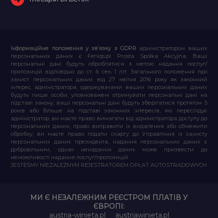
Інформаційне положення у зв’язку з GDPR
адміністратором ваших
персональних даних є Feniqs.pl Prosta Spółka Akcyjna. Ваші
персональні дані будуть оброблятися з метою надання послуг/
пропозицій відповідно до ст. 6 сек. 1 літ. Загального положення про
захист персональних даних від 27 квітня 2016 року як законний
інтерес адміністратора, одержувачами ваших персональних даних
будуть лише особи, уповноважені отримувати персональні дані на
підставі закону, ваші персональні дані будуть зберігатися протягом 5
років або більше на підставі законних інтересів, які переслідує
адміністратор, ви маєте право вимагати від адміністратора доступу до
персональних даних, право виправити їх видалення або обмежити
обробку, ви маєте право подати скаргу до Управління із захисту
персональних даних президента, надання персональних даних є
добровільним, однак ненадання даних може призвести до
неможливості надання послуг/пропозицій.
JESTEŚMY NIEZALEŻNYM REJESTRATOREM OPŁAT AUTOSTRADOWYCH
МИ Є НЕЗАЛЕЖНИМ РЕЄСТРОМ ПЛАТІВ У
ЄВРОПІ:
austria-winieta.pl
austriawinieta.pl