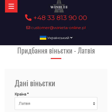
+48 33 813 90 00
customer@winieta-online.pl
Український
Придбання віньєтки - Латвія
Дані віньєтки
Країна *