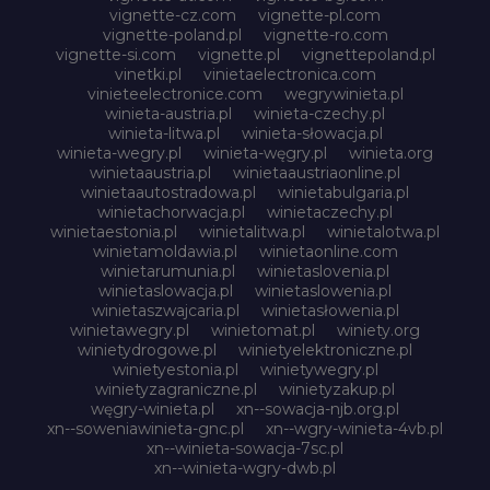
vignette-cz.com
vignette-pl.com
vignette-poland.pl
vignette-ro.com
vignette-si.com
vignette.pl
vignettepoland.pl
vinetki.pl
vinietaelectronica.com
vinieteelectronice.com
wegrywinieta.pl
winieta-austria.pl
winieta-czechy.pl
winieta-litwa.pl
winieta-słowacja.pl
winieta-wegry.pl
winieta-węgry.pl
winieta.org
winietaaustria.pl
winietaaustriaonline.pl
winietaautostradowa.pl
winietabulgaria.pl
winietachorwacja.pl
winietaczechy.pl
winietaestonia.pl
winietalitwa.pl
winietalotwa.pl
winietamoldawia.pl
winietaonline.com
winietarumunia.pl
winietaslovenia.pl
winietaslowacja.pl
winietaslowenia.pl
winietaszwajcaria.pl
winietasłowenia.pl
winietawegry.pl
winietomat.pl
winiety.org
winietydrogowe.pl
winietyelektroniczne.pl
winietyestonia.pl
winietywegry.pl
winietyzagraniczne.pl
winietyzakup.pl
węgry-winieta.pl
xn--sowacja-njb.org.pl
xn--soweniawinieta-gnc.pl
xn--wgry-winieta-4vb.pl
xn--winieta-sowacja-7sc.pl
xn--winieta-wgry-dwb.pl