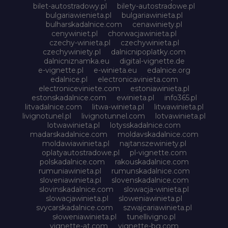
bilet-autostradowy.pl
bilety-autostradowe.pl
bulgariawienieta.pl
bulgariawinieta.pl
bulharskadalnice.com
cenawiniety.pl
cenywiniet.pl
chorwacjawinieta.pl
czechy-winieta.pl
czechywinieta.pl
czechywiniety.pl
dalnicnipoplatky.com
dalnicniznamka.eu
digital-vignette.de
e-vignette.pl
e-winieta.eu
edalnice.org
edalnice.pl
electronicavinieta.com
electroniceviniete.com
estoniawinieta.pl
estonskadalnice.com
ewinieta.pl
info365.pl
litvadalnice.com
litwa-winieta.pl
litwawinieta.pl
livignotunel.pl
livignotunnel.com
lotvawinieta.pl
lotwawinieta.pl
lotysskadalnice.com
madarskadalnice.com
moldavskadalnice.com
moldawiawinieta.pl
najtanszewiniety.pl
oplatyautostradowe.pl
pl-vignette.com
polskadalnice.com
rakouskadalnice.com
rumuniawinieta.pl
rumunskadalnice.com
sloveniawinieta.pl
slovenskadalnice.com
slovinskadalnice.com
slowacja-winieta.pl
slowacjawinieta.pl
sloweniawinieta.pl
svycarskadalnice.com
szwajcariawinieta.pl
słoweniawinieta.pl
tunellivigno.pl
vignette-at.com
vignette-bg.com