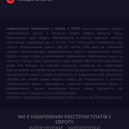
Інформаційне положення у зв’язку з GDPR
адміністратором ваших
персональних даних є Feniqs.pl Prosta Spółka Akcyjna. Ваші
персональні дані будуть оброблятися з метою надання послуг/
пропозицій відповідно до ст. 6 сек. 1 літ. Загального положення про
захист персональних даних від 27 квітня 2016 року як законний
інтерес адміністратора, одержувачами ваших персональних даних
будуть лише особи, уповноважені отримувати персональні дані на
підставі закону, ваші персональні дані будуть зберігатися протягом 5
років або більше на підставі законних інтересів, які переслідує
адміністратор, ви маєте право вимагати від адміністратора доступу до
персональних даних, право виправити їх видалення або обмежити
обробку, ви маєте право подати скаргу до Управління із захисту
персональних даних президента, надання персональних даних є
добровільним, однак ненадання даних може призвести до
неможливості надання послуг/пропозицій.
JESTEŚMY NIEZALEŻNYM REJESTRATOREM OPŁAT AUTOSTRADOWYCH
МИ Є НЕЗАЛЕЖНИМ РЕЄСТРОМ ПЛАТІВ У
ЄВРОПІ:
austria-winieta.pl
austriawinieta.pl