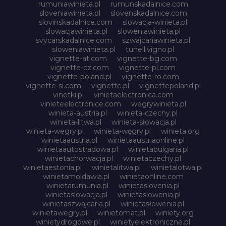
rumuniawinieta.pl
rumunskadalnice.com
sloveniawinieta.pl
slovenskadalnice.com
slovinskadalnice.com
slowacja-winieta.pl
slowacjawinieta.pl
sloweniawinieta.pl
svycarskadalnice.com
szwajcariawinieta.pl
słoweniawinieta.pl
tunellivigno.pl
vignette-at.com
vignette-bg.com
vignette-cz.com
vignette-pl.com
vignette-poland.pl
vignette-ro.com
vignette-si.com
vignette.pl
vignettepoland.pl
vinetki.pl
vinietaelectronica.com
vinieteelectronice.com
wegrywinieta.pl
winieta-austria.pl
winieta-czechy.pl
winieta-litwa.pl
winieta-słowacja.pl
winieta-wegry.pl
winieta-węgry.pl
winieta.org
winietaaustria.pl
winietaaustriaonline.pl
winietaautostradowa.pl
winietabulgaria.pl
winietachorwacja.pl
winietaczechy.pl
winietaestonia.pl
winietalitwa.pl
winietalotwa.pl
winietamoldawia.pl
winietaonline.com
winietarumunia.pl
winietaslovenia.pl
winietaslowacja.pl
winietaslowenia.pl
winietaszwajcaria.pl
winietasłowenia.pl
winietawegry.pl
winietomat.pl
winiety.org
winietydrogowe.pl
winietyelektroniczne.pl