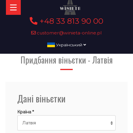
+48 33 813 90 00
customer@winieta-online.pl
Український
Придбання віньєтки - Латвія
Дані віньєтки
Країна *