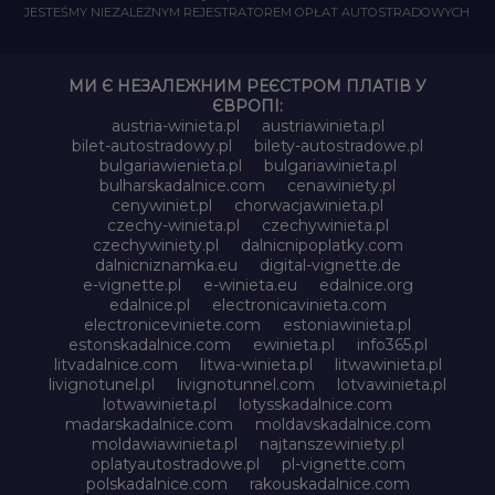
JESTEŚMY NIEZALEŻNYM REJESTRATOREM OPŁAT AUTOSTRADOWYCH
МИ Є НЕЗАЛЕЖНИМ РЕЄСТРОМ ПЛАТІВ У
ЄВРОПІ:
austria-winieta.pl
austriawinieta.pl
bilet-autostradowy.pl
bilety-autostradowe.pl
bulgariawienieta.pl
bulgariawinieta.pl
bulharskadalnice.com
cenawiniety.pl
cenywiniet.pl
chorwacjawinieta.pl
czechy-winieta.pl
czechywinieta.pl
czechywiniety.pl
dalnicnipoplatky.com
dalnicniznamka.eu
digital-vignette.de
e-vignette.pl
e-winieta.eu
edalnice.org
edalnice.pl
electronicavinieta.com
electroniceviniete.com
estoniawinieta.pl
estonskadalnice.com
ewinieta.pl
info365.pl
litvadalnice.com
litwa-winieta.pl
litwawinieta.pl
livignotunel.pl
livignotunnel.com
lotvawinieta.pl
lotwawinieta.pl
lotysskadalnice.com
madarskadalnice.com
moldavskadalnice.com
moldawiawinieta.pl
najtanszewiniety.pl
oplatyautostradowe.pl
pl-vignette.com
polskadalnice.com
rakouskadalnice.com