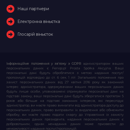
Наші партнери
Електронна віньєтка
Глосарій віньєток
Інформаційне положення у зв’язку з GDPR
адміністратором ваших
персональних даних є Feniqs.pl Prosta Spółka Akcyjna. Ваші
персональні дані будуть оброблятися з метою надання послуг/
пропозицій відповідно до ст. 6 сек. 1 літ. Загального положення про
захист персональних даних від 27 квітня 2016 року як законний
інтерес адміністратора, одержувачами ваших персональних даних
будуть лише особи, уповноважені отримувати персональні дані на
підставі закону, ваші персональні дані будуть зберігатися протягом 5
років або більше на підставі законних інтересів, які переслідує
адміністратор, ви маєте право вимагати від адміністратора доступу до
персональних даних, право виправити їх видалення або обмежити
обробку, ви маєте право подати скаргу до Управління із захисту
персональних даних президента, надання персональних даних є
добровільним, однак ненадання даних може призвести до
неможливості надання послуг/пропозицій.