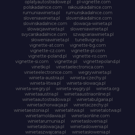
oplatyautostradowe.pl
pl-vignette.com
polskadalnice.com
rakouskadalnice.com
rumuniawinieta.pl
rumunskadalnice.com
sloveniawinieta.pl
slovenskadalnice.com
slovinskadalnice.com
slowacja-winieta.pl
slowacjawinieta.pl
sloweniawinieta.pl
svycarskadalnice.com
szwajcariawinieta.pl
słoweniawinieta.pl
tunellivigno.pl
vignette-at.com
vignette-bg.com
vignette-cz.com
vignette-pl.com
vignette-poland.pl
vignette-ro.com
vignette-si.com
vignette.pl
vignettepoland.pl
vinetki.pl
vinietaelectronica.com
vinieteelectronice.com
wegrywinieta.pl
winieta-austria.pl
winieta-czechy.pl
winieta-litwa.pl
winieta-słowacja.pl
winieta-wegry.pl
winieta-węgry.pl
winieta.org
winietaaustria.pl
winietaaustriaonline.pl
winietaautostradowa.pl
winietabulgaria.pl
winietachorwacja.pl
winietaczechy.pl
winietaestonia.pl
winietalitwa.pl
winietalotwa.pl
winietamoldawia.pl
winietaonline.com
winietarumunia.pl
winietaslovenia.pl
winietaslowacja.pl
winietaslowenia.pl
winietaszwajcaria.pl
winietasłowenia.pl