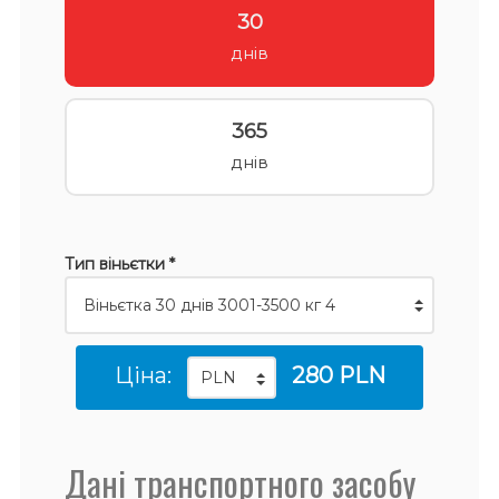
30
днів
365
днів
Тип віньєтки *
Ціна:
280 PLN
Дані транспортного засобу