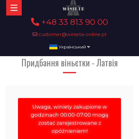
+48 33 813 90 00
customer@winieta-online.pl
Український
Придбання віньєтки - Латвія
Uwaga, winiety zakupione w
godzinach 00:00-07:00 mogą
zostać zarejestrowane z
opóźnieniem!