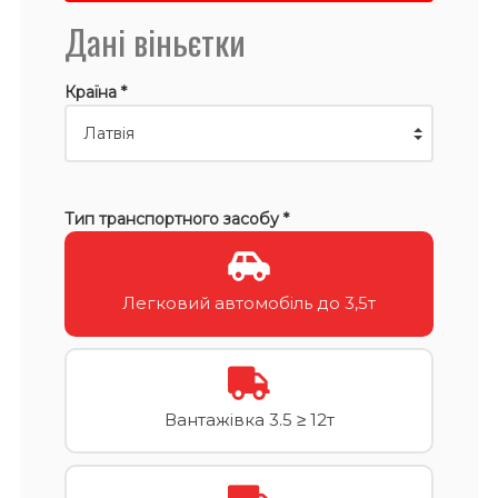
Дані віньєтки
Країна *
Тип транспортного засобу *
Легковий автомобіль до 3,5т
Вантажівка 3.5 ≥ 12т