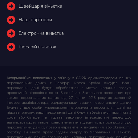
Швейцарія віньєтка
Наші партнери
Електронна віньєтка
Глосарій віньєток
Інформаційне положення у зв’язку з GDPR
адміністратором ваших
персональних даних є Feniqs.pl Prosta Spółka Akcyjna. Ваші
персональні дані будуть оброблятися з метою надання послуг/
пропозицій відповідно до ст. 6 сек. 1 літ. Загального положення про
захист персональних даних від 27 квітня 2016 року як законний
інтерес адміністратора, одержувачами ваших персональних даних
будуть лише особи, уповноважені отримувати персональні дані на
підставі закону, ваші персональні дані будуть зберігатися протягом 5
років або більше на підставі законних інтересів, які переслідує
адміністратор, ви маєте право вимагати від адміністратора доступу до
персональних даних, право виправити їх видалення або обмежити
обробку, ви маєте право подати скаргу до Управління із захисту
персональних даних президента, надання персональних даних є