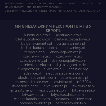
добровільним, однак ненадання даних може призвести до
неможливості надання послуг/пропозицій.
JESTEŚMY NIEZALEŻNYM REJESTRATOREM OPŁAT AUTOSTRADOWYCH
МИ Є НЕЗАЛЕЖНИМ РЕЄСТРОМ ПЛАТІВ У
ЄВРОПІ:
austria-winieta.pl
austriawinieta.pl
bilet-autostradowy.pl
bilety-autostradowe.pl
bulgariawienieta.pl
bulgariawinieta.pl
bulharskadalnice.com
cenawiniety.pl
cenywiniet.pl
chorwacjawinieta.pl
czechy-winieta.pl
czechywinieta.pl
czechywiniety.pl
dalnicnipoplatky.com
dalnicniznamka.eu
digital-vignette.de
e-vignette.pl
e-winieta.eu
edalnice.org
edalnice.pl
electronicavinieta.com
electroniceviniete.com
estoniawinieta.pl
estonskadalnice.com
ewinieta.pl
info365.pl
litvadalnice.com
litwa-winieta.pl
litwawinieta.pl
livignotunel.pl
livignotunnel.com
lotvawinieta.pl
lotwawinieta.pl
lotysskadalnice.com
madarskadalnice.com
moldavskadalnice.com
moldawiawinieta.pl
najtanszewiniety.pl