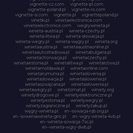
vignette-cz.com
vignette-pl.com
vignette-poland.pl
vignette-ro.com
vignette-si.com
vignette.pl
vignettepoland.pl
vinetki.pl
vinietaelectronica.com
vinieteelectronice.com
wegrywinieta.pl
winieta-austria.pl
winieta-czechy.pl
winieta-litwa.pl
winieta-słowacja.pl
winieta-wegry.pl
winieta-węgry.pl
winieta.org
winietaaustria.pl
winietaaustriaonline.pl
winietaautostradowa.pl
winietabulgaria.pl
winietachorwacja.pl
winietaczechy.pl
winietaestonia.pl
winietalitwa.pl
winietalotwa.pl
winietamoldawia.pl
winietaonline.com
winietarumunia.pl
winietaslovenia.pl
winietaslowacja.pl
winietaslowenia.pl
winietaszwajcaria.pl
winietasłowenia.pl
winietawegry.pl
winietomat.pl
winiety.org
winietydrogowe.pl
winietyelektroniczne.pl
winietyestonia.pl
winietywegry.pl
winietyzagraniczne.pl
winietyzakup.pl
węgry-winieta.pl
xn--sowacja-njb.org.pl
xn--soweniawinieta-gnc.pl
xn--wgry-winieta-4vb.pl
xn--winieta-sowacja-7sc.pl
xn--winieta-wgry-dwb.pl