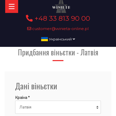
+48 33 813 90 00
customer@winieta-online.pl
Український
Придбання віньєтки - Латвія
Дані віньєтки
Країна *