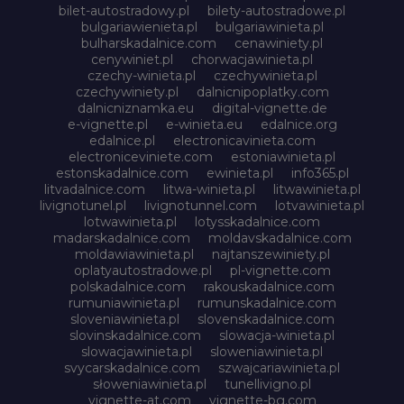
bilet-autostradowy.pl
bilety-autostradowe.pl
bulgariawienieta.pl
bulgariawinieta.pl
bulharskadalnice.com
cenawiniety.pl
cenywiniet.pl
chorwacjawinieta.pl
czechy-winieta.pl
czechywinieta.pl
czechywiniety.pl
dalnicnipoplatky.com
dalnicniznamka.eu
digital-vignette.de
e-vignette.pl
e-winieta.eu
edalnice.org
edalnice.pl
electronicavinieta.com
electroniceviniete.com
estoniawinieta.pl
estonskadalnice.com
ewinieta.pl
info365.pl
litvadalnice.com
litwa-winieta.pl
litwawinieta.pl
livignotunel.pl
livignotunnel.com
lotvawinieta.pl
lotwawinieta.pl
lotysskadalnice.com
madarskadalnice.com
moldavskadalnice.com
moldawiawinieta.pl
najtanszewiniety.pl
oplatyautostradowe.pl
pl-vignette.com
polskadalnice.com
rakouskadalnice.com
rumuniawinieta.pl
rumunskadalnice.com
sloveniawinieta.pl
slovenskadalnice.com
slovinskadalnice.com
slowacja-winieta.pl
slowacjawinieta.pl
sloweniawinieta.pl
svycarskadalnice.com
szwajcariawinieta.pl
słoweniawinieta.pl
tunellivigno.pl
vignette-at.com
vignette-bg.com