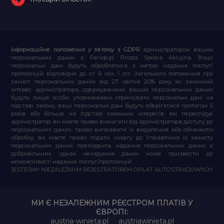
Інформаційне положення у зв’язку з GDPR
адміністратором ваших
персональних даних є Feniqs.pl Prosta Spółka Akcyjna. Ваші
персональні дані будуть оброблятися з метою надання послуг/
пропозицій відповідно до ст. 6 сек. 1 літ. Загального положення про
захист персональних даних від 27 квітня 2016 року як законний
інтерес адміністратора, одержувачами ваших персональних даних
будуть лише особи, уповноважені отримувати персональні дані на
підставі закону, ваші персональні дані будуть зберігатися протягом 5
років або більше на підставі законних інтересів, які переслідує
адміністратор, ви маєте право вимагати від адміністратора доступу до
персональних даних, право виправити їх видалення або обмежити
обробку, ви маєте право подати скаргу до Управління із захисту
персональних даних президента, надання персональних даних є
добровільним, однак ненадання даних може призвести до
неможливості надання послуг/пропозицій.
JESTEŚMY NIEZALEŻNYM REJESTRATOREM OPŁAT AUTOSTRADOWYCH
МИ Є НЕЗАЛЕЖНИМ РЕЄСТРОМ ПЛАТІВ У
ЄВРОПІ:
austria-winieta.pl
austriawinieta.pl