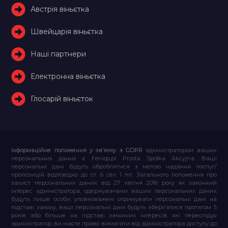
Австрія віньєтка
Швейцарія віньєтка
Наші партнери
Електронна віньєтка
Глосарій віньєток
Інформаційне положення у зв’язку з GDPR
адміністратором ваших
персональних даних є Feniqs.pl Prosta Spółka Akcyjna. Ваші
персональні дані будуть оброблятися з метою надання послуг/
пропозицій відповідно до ст. 6 сек. 1 літ. Загального положення про
захист персональних даних від 27 квітня 2016 року як законний
інтерес адміністратора, одержувачами ваших персональних даних
будуть лише особи, уповноважені отримувати персональні дані на
підставі закону, ваші персональні дані будуть зберігатися протягом 5
років або більше на підставі законних інтересів, які переслідує
адміністратор, ви маєте право вимагати від адміністратора доступу до