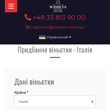
+48 33 813 90 00
customer@winieta-online.pl
Український
Придбання віньєтки - Італія
Дані віньєтки
Країна *