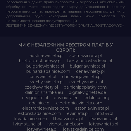
персональних даних, право виправити їх видалення або обмежити
обробку, ви маєте право подати скаргу до Управління із захисту
персональних даних президента, надання персональних даних є
добровільним, однак ненадання даних може призвести до
неможливості надання послуг/пропозицій.
JESTEŚMY NIEZALEŻNYM REJESTRATOREM OPŁAT AUTOSTRADOWYCH
МИ Є НЕЗАЛЕЖНИМ РЕЄСТРОМ ПЛАТІВ У
ЄВРОПІ:
austria-winieta.pl
austriawinieta.pl
bilet-autostradowy.pl
bilety-autostradowe.pl
bulgariawienieta.pl
bulgariawinieta.pl
bulharskadalnice.com
cenawiniety.pl
cenywiniet.pl
chorwacjawinieta.pl
czechy-winieta.pl
czechywinieta.pl
czechywiniety.pl
dalnicnipoplatky.com
dalnicniznamka.eu
digital-vignette.de
e-vignette.pl
e-winieta.eu
edalnice.org
edalnice.pl
electronicavinieta.com
electroniceviniete.com
estoniawinieta.pl
estonskadalnice.com
ewinieta.pl
info365.pl
litvadalnice.com
litwa-winieta.pl
litwawinieta.pl
livignotunel.pl
livignotunnel.com
lotvawinieta.pl
lotwawinieta.pl
lotysskadalnice.com