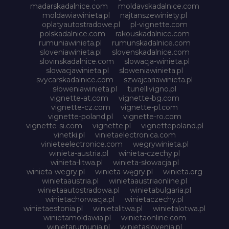
madarskadalnice.com
moldavskadalnice.com
moldawiawinieta.pl
najtanszewiniety.pl
oplatyautostradowe.pl
pl-vignette.com
polskadalnice.com
rakouskadalnice.com
rumuniawinieta.pl
rumunskadalnice.com
sloveniawinieta.pl
slovenskadalnice.com
slovinskadalnice.com
slowacja-winieta.pl
slowacjawinieta.pl
sloweniawinieta.pl
svycarskadalnice.com
szwajcariawinieta.pl
słoweniawinieta.pl
tunellivigno.pl
vignette-at.com
vignette-bg.com
vignette-cz.com
vignette-pl.com
vignette-poland.pl
vignette-ro.com
vignette-si.com
vignette.pl
vignettepoland.pl
vinetki.pl
vinietaelectronica.com
vinieteelectronice.com
wegrywinieta.pl
winieta-austria.pl
winieta-czechy.pl
winieta-litwa.pl
winieta-słowacja.pl
winieta-wegry.pl
winieta-węgry.pl
winieta.org
winietaaustria.pl
winietaaustriaonline.pl
winietaautostradowa.pl
winietabulgaria.pl
winietachorwacja.pl
winietaczechy.pl
winietaestonia.pl
winietalitwa.pl
winietalotwa.pl
winietamoldawia.pl
winietaonline.com
winietarumunia.pl
winietaslovenia.pl