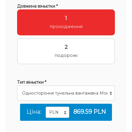
Довжина віньєтки *
1
проходження
2
подорожі
Тип віньєтки *
Ціна:
869.59 PLN