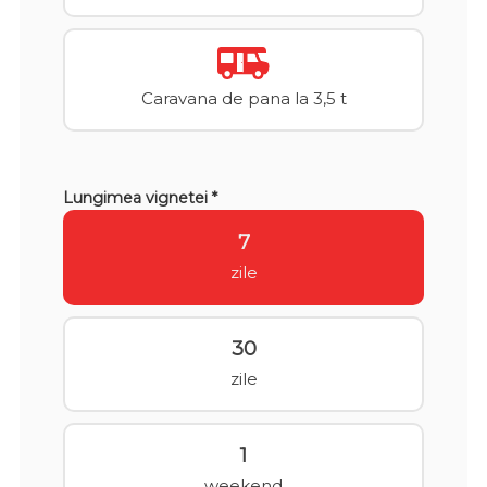
Caravana de pana la 3,5 t
Lungimea vignetei *
7
zile
30
zile
1
weekend