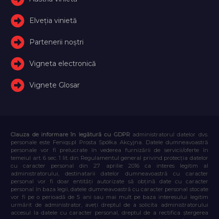
Elveţia vinietă
Partenerii noștri
Vigneta electronică
Vignete Glosar
Clauza de informare în legătură cu GDPR
administratorul datelor dvs.
personale este Feniqs.pl Prosta Spółka Akcyjna. Datele dumneavoastră
personale vor fi prelucrate în vederea furnizării de servicii/oferte în
temeiul art. 6 sec. 1 lit. din Regulamentul general privind protecția datelor
cu caracter personal din 27 aprilie 2016 ca interes legitim al
administratorului, destinatarii datelor dumneavoastră cu caracter
personal vor fi doar entități autorizate să obțină date cu caracter
personal în baza legii, datele dumneavoastră cu caracter personal stocate
vor fi pe o perioadă de 5 ani sau mai mult pe baza interesului legitim
urmărit de administrator, aveți dreptul de a solicita administratorului
accesul la datele cu caracter personal, dreptul de a rectifica ștergerea