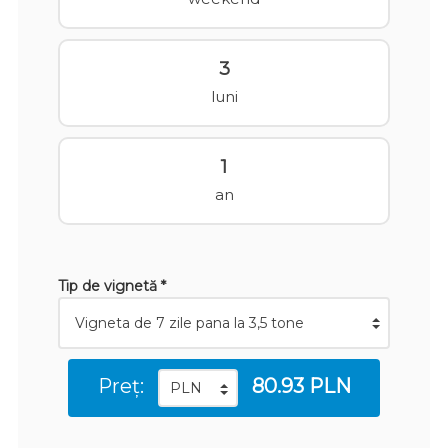
3
luni
1
an
Tip de vignetă *
Preț:
80.93 PLN