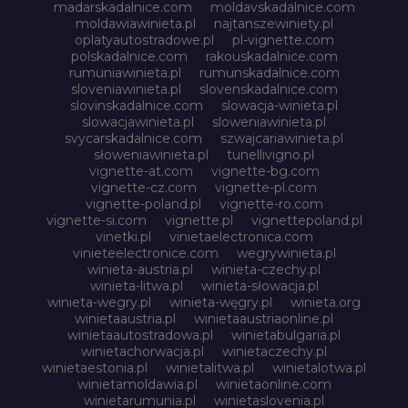
madarskadalnice.com
moldavskadalnice.com
moldawiawinieta.pl
najtanszewiniety.pl
oplatyautostradowe.pl
pl-vignette.com
polskadalnice.com
rakouskadalnice.com
rumuniawinieta.pl
rumunskadalnice.com
sloveniawinieta.pl
slovenskadalnice.com
slovinskadalnice.com
slowacja-winieta.pl
slowacjawinieta.pl
sloweniawinieta.pl
svycarskadalnice.com
szwajcariawinieta.pl
słoweniawinieta.pl
tunellivigno.pl
vignette-at.com
vignette-bg.com
vignette-cz.com
vignette-pl.com
vignette-poland.pl
vignette-ro.com
vignette-si.com
vignette.pl
vignettepoland.pl
vinetki.pl
vinietaelectronica.com
vinieteelectronice.com
wegrywinieta.pl
winieta-austria.pl
winieta-czechy.pl
winieta-litwa.pl
winieta-słowacja.pl
winieta-wegry.pl
winieta-węgry.pl
winieta.org
winietaaustria.pl
winietaaustriaonline.pl
winietaautostradowa.pl
winietabulgaria.pl
winietachorwacja.pl
winietaczechy.pl
winietaestonia.pl
winietalitwa.pl
winietalotwa.pl
winietamoldawia.pl
winietaonline.com
winietarumunia.pl
winietaslovenia.pl