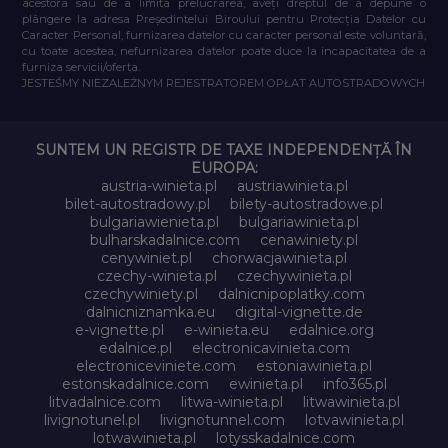
acestora sau de a limita prelucrarea, aveți dreptul de a depune o
plângere la adresa Președintelui Biroului pentru Protecția Datelor cu
Caracter Personal, furnizarea datelor cu caracter personal este voluntară,
cu toate acestea, nefurnizarea datelor poate duce la incapacitatea de a
furniza servicii/oferta.
JESTEŚMY NIEZALEŻNYM REJESTRATOREM OPŁAT AUTOSTRADOWYCH
SUNTEM UN REGISTR DE TAXE INDEPENDENȚĂ ÎN
EUROPA:
austria-winieta.pl
austriawinieta.pl
bilet-autostradowy.pl
bilety-autostradowe.pl
bulgariawienieta.pl
bulgariawinieta.pl
bulharskadalnice.com
cenawiniety.pl
cenywiniet.pl
chorwacjawinieta.pl
czechy-winieta.pl
czechywinieta.pl
czechywiniety.pl
dalnicnipoplatky.com
dalnicniznamka.eu
digital-vignette.de
e-vignette.pl
e-winieta.eu
edalnice.org
edalnice.pl
electronicavinieta.com
electroniceviniete.com
estoniawinieta.pl
estonskadalnice.com
ewinieta.pl
info365.pl
litvadalnice.com
litwa-winieta.pl
litwawinieta.pl
livignotunel.pl
livignotunnel.com
lotvawinieta.pl
lotwawinieta.pl
lotysskadalnice.com