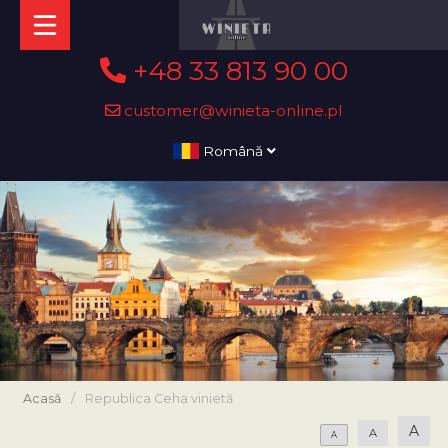
+48 33 813 90 00
customer@winieta-online.pl
Română
Acasă
/
Republica Ceha vinietă
A
A
A