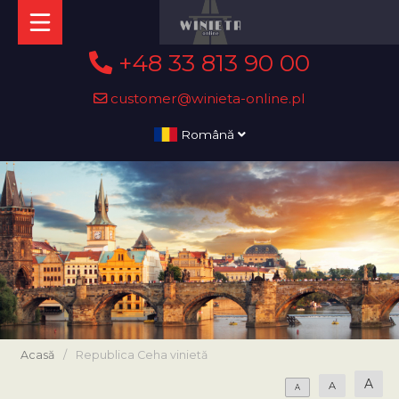
+48 33 813 90 00
customer@winieta-online.pl
Română
Acasă
/
Republica Ceha vinietă
A
A
A