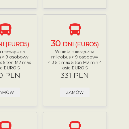
30
I (EURO5)
DNI (EURO5)
a miesięczna
Winieta miesięczna
s > 9 osobowy
mikrobus > 9 osobowy
ax 5 ton M2 max
<=3,5 t max 5 ton M2 min 4
ie EURO 5
osie EURO 5
0 PLN
331 PLN
AMÓW
ZAMÓW