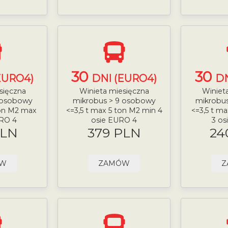
30
30
EURO4)
DNI (EURO4)
DN
sięczna
Winieta miesięczna
Winiet
 osobowy
mikrobus > 9 osobowy
mikrobu
ton M2 max
<=3,5 t max 5 ton M2 min 4
<=3,5 t m
URO 4
osie EURO 4
3 os
PLN
379 PLN
24
ÓW
ZAMÓW
Z