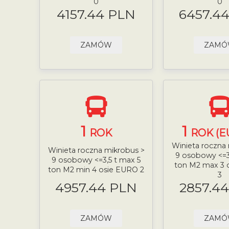
0
0
4157.44 PLN
6457.4
ZAMÓW
ZAM
1
1
ROK
ROK (E
Winieta roczna
Winieta roczna mikrobus >
9 osobowy <=3
9 osobowy <=3,5 t max 5
ton M2 max 3 
ton M2 min 4 osie EURO 2
3
4957.44 PLN
2857.4
ZAMÓW
ZAM