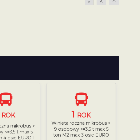
A
A
A
1
1
ROK
ROK
Winieta roczna mikrobus >
czna mikrobus >
9 osobowy <=3,5 t max 5
 <=3,5 t max 5
ton M2 max 3 osie EURO
n 4 osie EURO 1