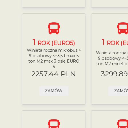
1
1
ROK (EURO5)
ROK (E
Winieta roczna mikrobus >
Winieta roczna
9 osobowy <=3,5 t max 5
9 osobowy <=3
ton M2 max 3 osie EURO
ton M2 min 4 o
5
2257.44 PLN
3299.8
ZAMÓW
ZAM