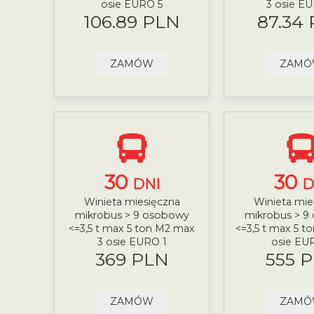
osie EURO 5
3 osie E
106.89 PLN
87.34
ZAMÓW
ZAM
30
30
DNI
D
Winieta miesięczna
Winieta mie
mikrobus > 9 osobowy
mikrobus > 9
<=3,5 t max 5 ton M2 max
<=3,5 t max 5 t
3 osie EURO 1
osie EU
369 PLN
555 
ZAMÓW
ZAM