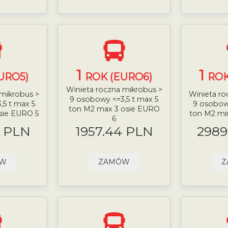
1
1
URO5)
ROK (EURO6)
ROK
Winieta roczna mikrobus >
 mikrobus >
Winieta ro
9 osobowy <=3,5 t max 5
,5 t max 5
9 osobowy
ton M2 max 3 osie EURO
sie EURO 5
ton M2 mi
6
9 PLN
1957.44 PLN
2989
ÓW
ZAMÓW
Z