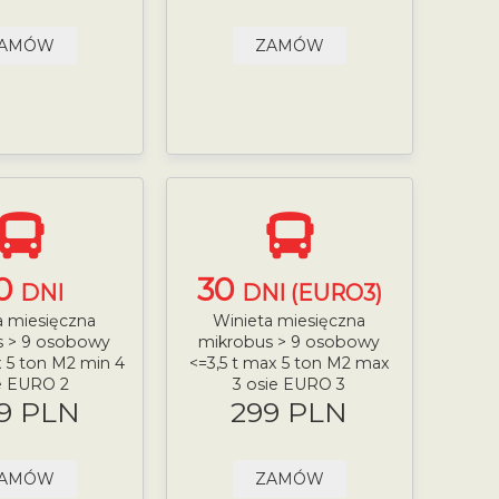
AMÓW
ZAMÓW
0
30
DNI
DNI (EURO3)
a miesięczna
Winieta miesięczna
s > 9 osobowy
mikrobus > 9 osobowy
x 5 ton M2 min 4
<=3,5 t max 5 ton M2 max
e EURO 2
3 osie EURO 3
9 PLN
299 PLN
AMÓW
ZAMÓW