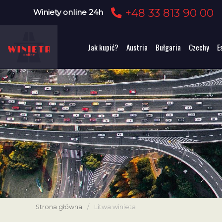
+48 33 813 90 00
Winiety online 24h
Jak kupić?
Austria
Bułgaria
Czechy
E
Strona główna
/
Litwa winieta