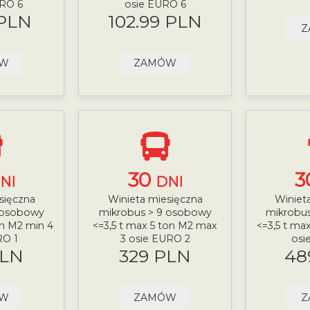
URO 6
osie EURO 6
 PLN
102.99 PLN
Z
ÓW
ZAMÓW
30
3
NI
DNI
sięczna
Winieta miesięczna
Winiet
 osobowy
mikrobus > 9 osobowy
mikrobu
on M2 min 4
<=3,5 t max 5 ton M2 max
<=3,5 t ma
RO 1
3 osie EURO 2
osi
PLN
329 PLN
48
ÓW
ZAMÓW
Z