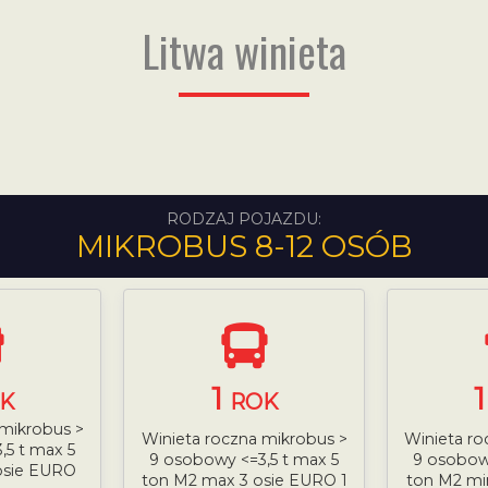
Litwa winieta
RODZAJ POJAZDU:
MIKROBUS 8-12 OSÓB
1
K
ROK
 mikrobus >
Winieta roczna mikrobus >
Winieta ro
,5 t max 5
9 osobowy <=3,5 t max 5
9 osobowy
osie EURO
ton M2 max 3 osie EURO 1
ton M2 mi