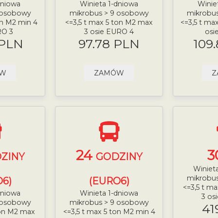
dniowa
Winieta 1-dniowa
Winie
 osobowy
mikrobus > 9 osobowy
mikrobu
on M2 min 4
<=3,5 t max 5 ton M2 max
<=3,5 t ma
RO 3
3 osie EURO 4
osi
 PLN
97.78 PLN
109
ÓW
ZAMÓW
Z
24
3
ZINY
GODZINY
Winiet
mikrobu
6)
(EURO6)
<=3,5 t m
dniowa
Winieta 1-dniowa
3 os
 osobowy
mikrobus > 9 osobowy
41
ton M2 max
<=3,5 t max 5 ton M2 min 4