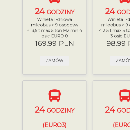
24
24
GODZINY
GOD
Winieta 1-dniowa
Winieta 1-
mikrobus > 9 osobowy
mikrobus > 9
<=3,5 t max 5 ton M2 min 4
<=3,5 t max 5 
osie EURO 0
3 osie E
169.99 PLN
98.99
ZAMÓW
ZAM
24
24
GODZINY
GOD
(EURO3)
(EURO