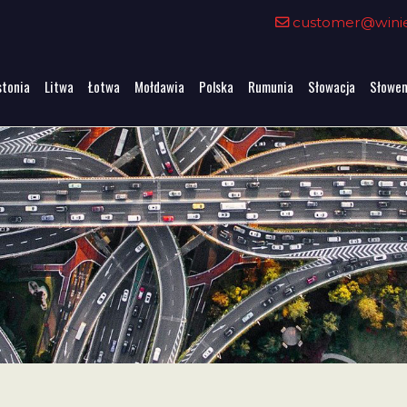
customer@winiet
stonia
Litwa
Łotwa
Mołdawia
Polska
Rumunia
Słowacja
Słowen