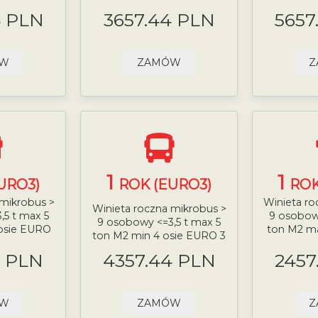
4 PLN
3657.44 PLN
5657
ÓW
ZAMÓW
Z
1
1
URO3)
ROK (EURO3)
ROK
 mikrobus >
Winieta ro
Winieta roczna mikrobus >
,5 t max 5
9 osobowy
9 osobowy <=3,5 t max 5
osie EURO
ton M2 m
ton M2 min 4 osie EURO 3
4 PLN
4357.44 PLN
2457
ÓW
ZAMÓW
Z