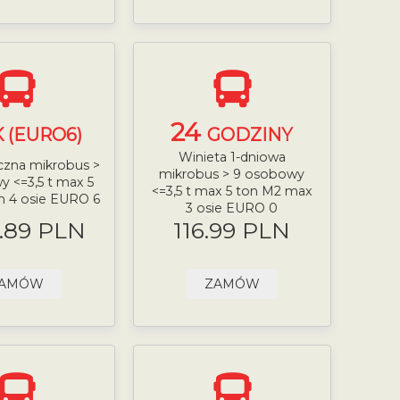
24
 (EURO6)
GODZINY
Winieta 1-dniowa
czna mikrobus >
mikrobus > 9 osobowy
 <=3,5 t max 5
<=3,5 t max 5 ton M2 max
n 4 osie EURO 6
3 osie EURO 0
.89 PLN
116.99 PLN
AMÓW
ZAMÓW