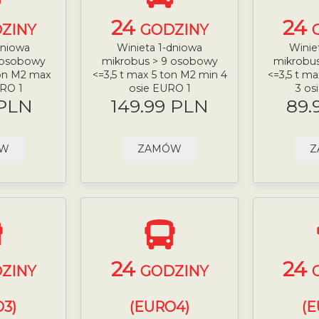
24
24
ZINY
GODZINY
dniowa
Winieta 1-dniowa
Winie
 osobowy
mikrobus > 9 osobowy
mikrobu
ton M2 max
<=3,5 t max 5 ton M2 min 4
<=3,5 t m
URO 1
osie EURO 1
3 os
 PLN
149.99 PLN
89.
ÓW
ZAMÓW
Z
24
24
ZINY
GODZINY
3)
(EURO4)
(E