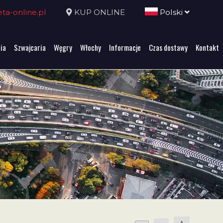
a-online.pl
KUP ONLINE
Polski
ia
Szwajcaria
Węgry
Włochy
Informacje
Czas dostawy
Kontakt