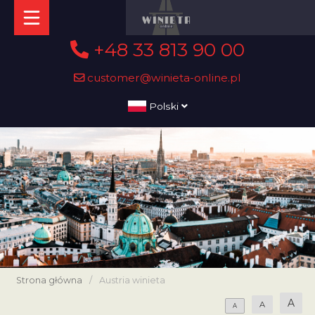
+48 33 813 90 00
customer@winieta-online.pl
Polski
Strona główna
/
Austria winieta
A
A
A