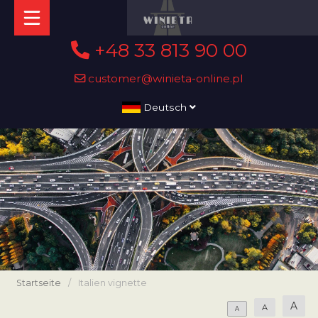
+48 33 813 90 00
customer@winieta-online.pl
Deutsch
Startseite
/
Italien vignette
A
A
A