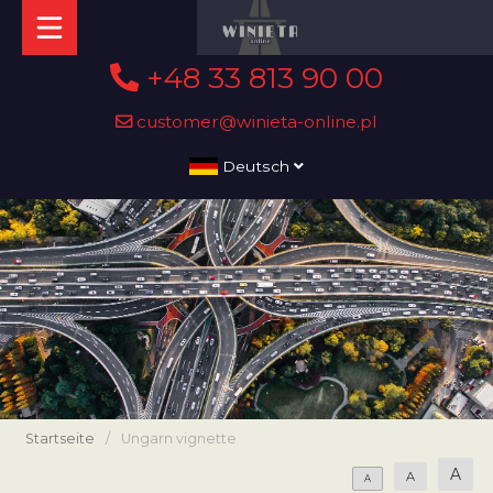
+48 33 813 90 00
customer@winieta-online.pl
Deutsch
Startseite
/
Ungarn vignette
A
A
A